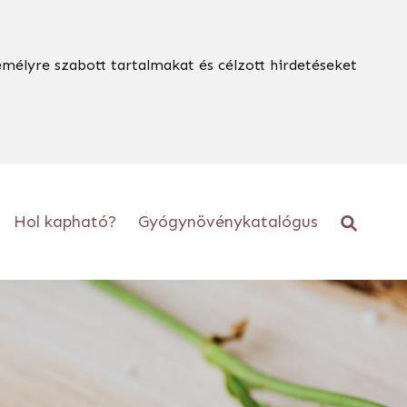
emélyre szabott tartalmakat és célzott hirdetéseket
Hol kapható?
Gyógynövénykatalógus