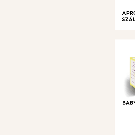
APR
SZÁ
BAB