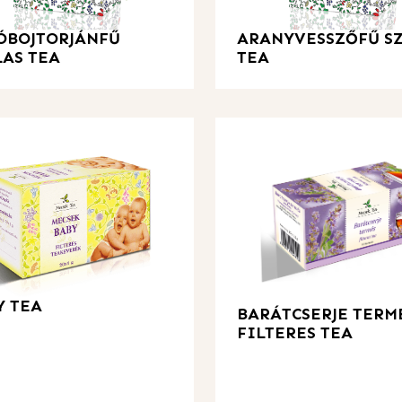
ÓBOJTORJÁNFŰ
ARANYVESSZŐFŰ S
LAS TEA
TEA
Y TEA
BARÁTCSERJE TERM
FILTERES TEA