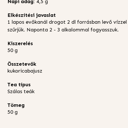
Napi adag
: 4,5 g
Elkészítési javaslat
1 lapos evőkanál drogot 2 dl forrásban levő vízzel 
szűrjük. Naponta 2 - 3 alkalommal fogyasszuk.
Kiszerelés
50 g
Összetevők
kukoricabajusz
Tea típus
Szálas teák
Tömeg
50 g