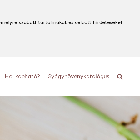
emélyre szabott tartalmakat és célzott hirdetéseket
Hol kapható?
Gyógynövénykatalógus