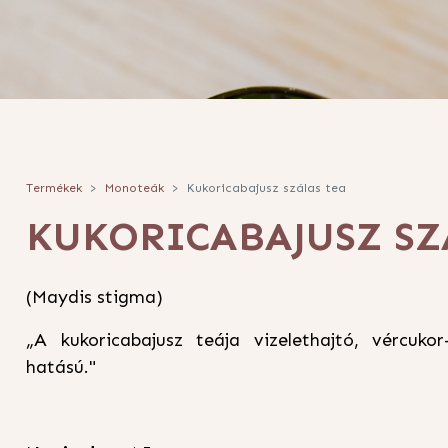
Termékek
Monoteák
Kukoricabajusz szálas tea
KUKORICABAJUSZ SZ
(Maydis stigma)
„A kukoricabajusz teája vizelethajtó, vércukor
hatású."