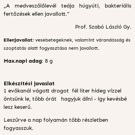
„A medveszőlőlevél teája húgyúti, bakteriális
fertőzések ellen javallott."
Prof. Szabó László Gy.
Ellenjavallat
: vesebetegeknek, valamint várandósság és
szoptatás alatt fogyasztása nem javallott.
Max.napi adag
: 8 g
Elkészítési javaslat
1 evőkanál vágott drogot fél liter hideg vízzel
öntsünk le, több órát hagyjuk állni - így kevésbé
lesz keserű.
Leszűrve a nap folyamán több részletben
fogyasszuk.