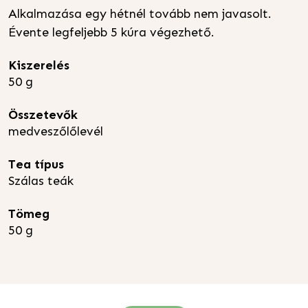
Alkalmazása egy hétnél tovább nem javasolt.
Évente legfeljebb 5 kúra végezhető.
Kiszerelés
50 g
Összetevők
medveszőlőlevél
Tea típus
Szálas teák
Tömeg
50 g