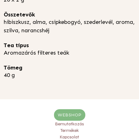
Összetevők
hibiszkusz, alma, csipkebogyó, szederlevél, aroma,
szilva, narancshéj
Tea típus
Aromazárós filteres teák
Tömeg
40 g
WEBSHOP
Bemutatkozás
Termékek
Kapcsolat