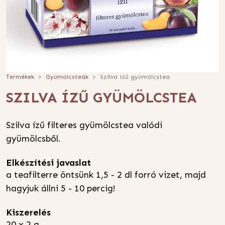
Termékek
Gyümölcsteák
Szilva ízű gyümölcstea
SZILVA ÍZŰ GYÜMÖLCSTEA
Szilva ízű filteres gyümölcstea valódi
gyümölcsből.
Elkészítési javaslat
a teafilterre öntsünk 1,5 - 2 dl forró vizet, majd
hagyjuk állni 5 - 10 percig!
Kiszerelés
20 x 2 g