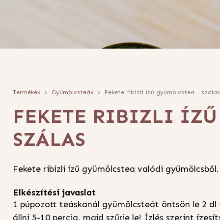
Termékek
Gyümölcsteák
Fekete ribizli ízű gyümölcstea - szálas
FEKETE RIBIZLI ÍZŰ
SZÁLAS
Fekete ribizli ízű gyümölcstea valódi gyümölcsből
Elkészítési javaslat
1 púpozott teáskanál gyümölcsteát öntsön le 2 dl 
állni 5-10 percig, majd szűrje le! Ízlés szerint ízesít