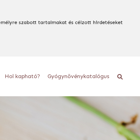
emélyre szabott tartalmakat és célzott hirdetéseket
Hol kapható?
Gyógynövénykatalógus