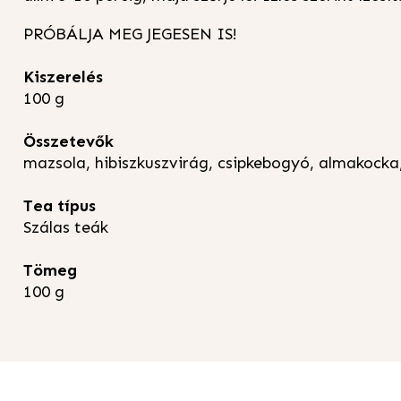
PRÓBÁLJA MEG JEGESEN IS!
Kiszerelés
100 g
Összetevők
mazsola, hibiszkuszvirág, csipkebogyó, almakocka,
Tea típus
Szálas teák
Tömeg
100 g