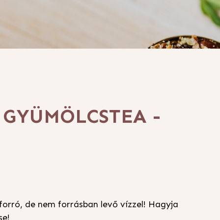
 GYÜMÖLCSTEA -
.
forró, de nem forrásban levő vízzel! Hagyja
se!