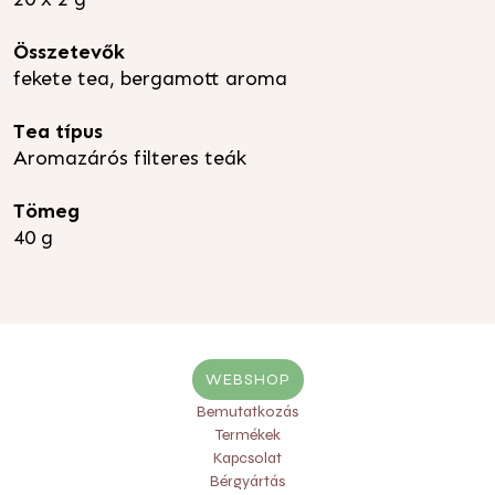
Összetevők
fekete tea, bergamott aroma
Tea típus
Aromazárós filteres teák
Tömeg
40 g
WEBSHOP
Bemutatkozás
Termékek
Kapcsolat
Bérgyártás