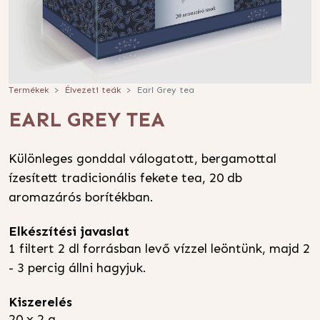
Termékek
Élvezeti teák
Earl Grey tea
EARL GREY TEA
Különleges gonddal válogatott, bergamottal
ízesített tradicionális fekete tea, 20 db
aromazárós borítékban.
Elkészítési javaslat
1 filtert 2 dl forrásban levő vízzel leöntünk, majd 2
- 3 percig állni hagyjuk.
Kiszerelés
20 x 2 g