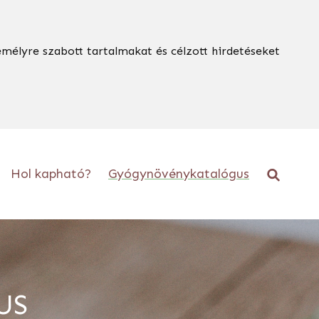
emélyre szabott tartalmakat és célzott hirdetéseket
Hol kapható?
Gyógynövénykatalógus
US