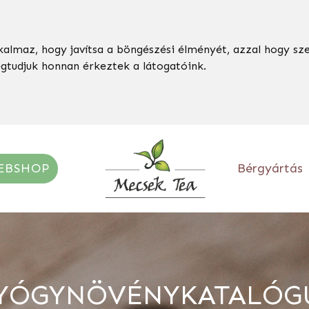
kalmaz, hogy javítsa a böngészési élményét, azzal hogy sz
egtudjuk honnan érkeztek a látogatóink.
EBSHOP
Bérgyártás
YÓGYNÖVÉNYKATALÓG